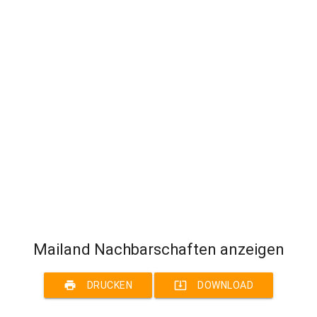
Mailand Nachbarschaften anzeigen
print
system_update_alt
DRUCKEN
DOWNLOAD