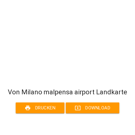
Von Milano malpensa airport Landkarte
print
system_update_alt
DRUCKEN
DOWNLOAD