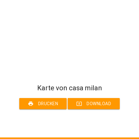
Karte von casa milan
print
system_update_alt
DRUCKEN
DOWNLOAD